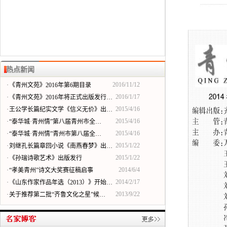
热点新闻
2016/11/12
·
《青州文苑》2016年第6期目录
2016/1/17
·
《青州文苑》2016年将正式出版发行…
2015/4/16
·
王公学长篇纪实文学《信义无价》出…
2015/4/16
·
“泰华城·青州情”第八届青州市全…
2015/4/16
·
“泰华城·青州情”青州市第八届全…
2015/1/22
·
刘继孔长篇章回小说《南燕春梦》出…
2015/1/22
·
《孙瑞诗歌艺术》出版发行
2014/6/4
·
“孝美青州”诗文大奖赛征稿启事
2014/2/17
·
《山东作家作品年选（2013）》开始…
2013/9/22
·
关于推荐第二批“齐鲁文化之星”候…